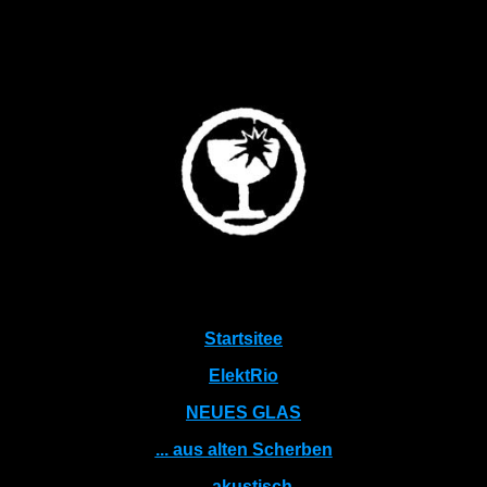
Startsitee
ElektRio
NEUES GLAS
... aus alten Scherben
... akustisch